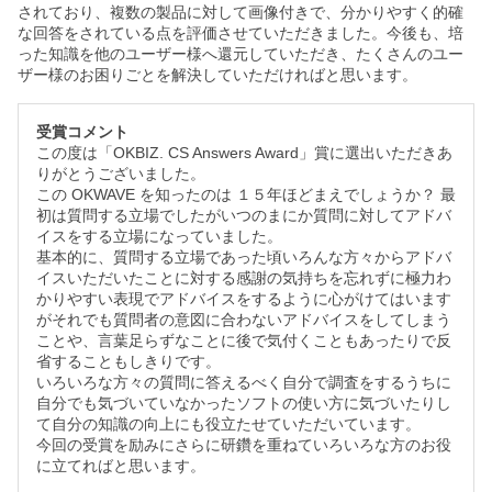
されており、複数の製品に対して画像付きで、分かりやすく的確
な回答をされている点を評価させていただきました。今後も、培
った知識を他のユーザー様へ還元していただき、たくさんのユー
ザー様のお困りごとを解決していただければと思います。
受賞コメント
この度は「OKBIZ. CS Answers Award」賞に選出いただきあ
りがとうございました。
この OKWAVE を知ったのは １５年ほどまえでしょうか？ 最
初は質問する立場でしたがいつのまにか質問に対してアドバ
イスをする立場になっていました。
基本的に、質問する立場であった頃いろんな方々からアドバ
イスいただいたことに対する感謝の気持ちを忘れずに極力わ
かりやすい表現でアドバイスをするように心がけてはいます
がそれでも質問者の意図に合わないアドバイスをしてしまう
ことや、言葉足らずなことに後で気付くこともあったりで反
省することもしきりです。
いろいろな方々の質問に答えるべく自分で調査をするうちに
自分でも気づいていなかったソフトの使い方に気づいたりし
て自分の知識の向上にも役立たせていただいています。
今回の受賞を励みにさらに研鑽を重ねていろいろな方のお役
に立てればと思います。