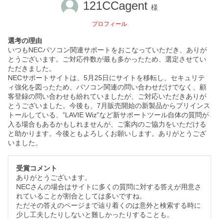
121CCagent
様
プロフィール
選考の理由
いつもNECパソコン関連サポートをおこなっていただき、ありが
とうございます。ご対応件数が最も多かったため、選定させてい
ただきました。
NECサポートサイトは、5月25日にサイトを移転し、セキュリテ
ィ強化を図ったため、パソコン関連の問い合わせだけでなく、顧
客登録の問い合わせも紛れていましたが、ご対応いただきありが
とうございました。今後も、7月販売開始の新製品からプリインス
トールしている、”LAVIE Wiz”など新サポートツール自体の質問が
入る場合もあるかもしれませんが、ご案内のご協力をいただける
と助かります。今後ともよろしくお願いします。ありがとうござ
いました。
受賞コメント
ありがとうございます。
NECさんの場合はサイトに多くの質問に対する答えが用意さ
れていることが割合としては多いですね。
ただその答えのページまで辿り着くのは意外と検索する時に
少し工夫したりしないと難しかったりすることも。