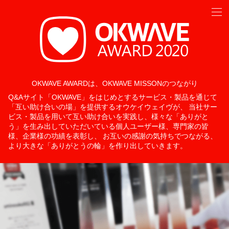
2020年10月16日 企業部門 受賞者決定！
I
2021年1月 一般部門・専門家部門 受賞者発表予定！
OKWAVE AWARDは、
OKWAVE MISSONのつながり
Q&Aサイト「OKWAVE」をはじめとするサービス・製品を通じて
「互い助け合いの場」を提供するオウケイウェイヴが、
当社サー
ビス・製品を用いて互い助け合いを実践し、様々な「ありがと
う」を生み出していただいている
個人ユーザー様、専門家の皆
様、企業様の功績を表彰し、
お互いの感謝の気持ちでつながる、
より大きな「ありがとうの輪」を作り出していきます。
C