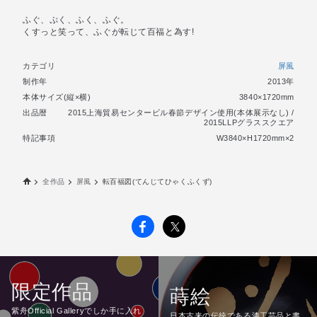
ふぐ、ぷく、ふく、ふぐ。
くすっと笑って、ふぐが転じて百福と為す!
カテゴリ
屏風
制作年
2013年
本体サイズ(縦×横)
3840×1720mm
出品暦
2015上海貿易センタービル春節デザイン使用(本体展示なし) /
2015LLPグラススクエア
特記事項
W3840×H1720mm×2
全作品
屏風
転百福図(てんじてひゃくふくず)
限定作品
蒔絵
紫舟Official Galleryでしか手に入れ
日本古来の伝統である漆工芸品と書