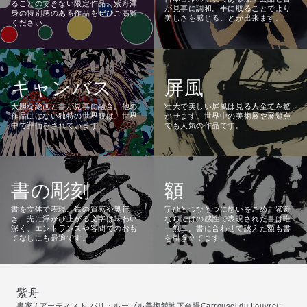
ることのできない限定作品。紫舟渾
が見事に調和。手に取ることでより
身の特別感のある作品をぜひご高覧
美しさを感じることが出来ます。
ください。
キャンバス
屏風
大胆な絵画と書が見事に融合。他の
壮大で美しい屏風は見る人全てを驚
作品にはない独特の世界観は、世界
かせます。世界中の美術展や展覧会
中で評価をされています。
でも人気の作品です。
書の彫刻
額
書を立体で表現。鉄の質感や奥行
字ひとつひとつに想いをこめ、紫舟
き、光に浮かび上がる文字は味わい
ならではの感性で表現された書は唯
深く、エントランスや客間でのおも
一無二。書に合わせて誂えた額も書
てなしにも最適です。
を引き立てます。
紫舟
書家 / アーティスト パリ・ルーブル美術館地下会場Carrousel du Louvreに