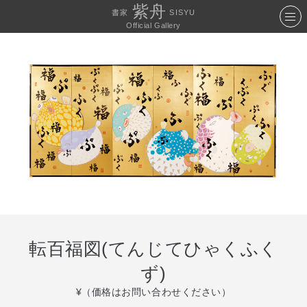
紫舟
書家
SISYU
Official Gallery
転百福図(てんじてひゃくふく
ず)
¥（価格はお問い合わせください）