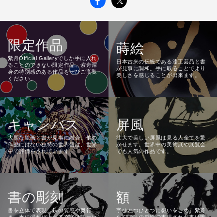
限定作品
蒔絵
紫舟Official Galleryでしか手に入れ
日本古来の伝統である漆工芸品と書
ることのできない限定作品。紫舟渾
が見事に調和。手に取ることでより
身の特別感のある作品をぜひご高覧
美しさを感じることが出来ます。
ください。
キャンバス
屏風
大胆な絵画と書が見事に融合。他の
壮大で美しい屏風は見る人全てを驚
作品にはない独特の世界観は、世界
かせます。世界中の美術展や展覧会
中で評価をされています。
でも人気の作品です。
書の彫刻
額
書を立体で表現。鉄の質感や奥行
字ひとつひとつに想いをこめ、紫舟