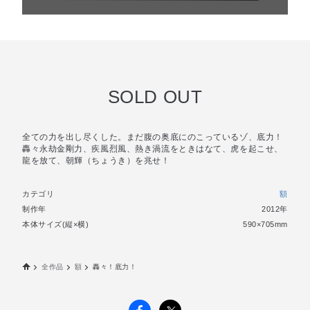
SOLD OUT
全ての力を出し尽くした。まだ腹の奥底にのこっているゾ、底力！
轟々永劫金剛力、疾風烈風、熱き渦流をときはなて、虎を起こせ、
龍を放て、朝輝（ちょうき）を兆せ！
カテゴリ
額
制作年
2012年
本体サイズ(縦×横)
590×705mm
全作品
額
轟々！底力！