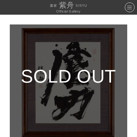
紫舟
書家
SISYU
Official Gallery