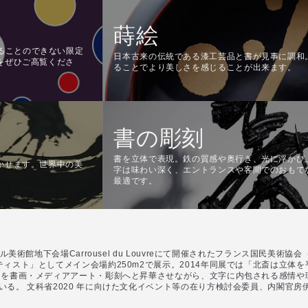
蒔絵
に入れることのできない限定
日本古来の伝統である漆工芸品と書が見事に調和
をぜひご高覧くださ
ることでより美しさを感じることが出来ます。
書の彫刻
書を立体で表現。鉄の質感や奥行き、光に浮かび
かせます。世界中の美
字は味わい深く、エントランスや客間でのおもて
最適です。
ブル美術館地下会場Carrousel du Louvreにて開催されたフランス国民美
ティスト」としてメイン会場約250m2で展示。2014年同展では「北斎は立
」を書画・メディアアート・彫刻へと昇華させながら、文字に内包される感情や
いる。 文科省2020 年に向けた文化イベント等の在り方検討会委員、内閣官