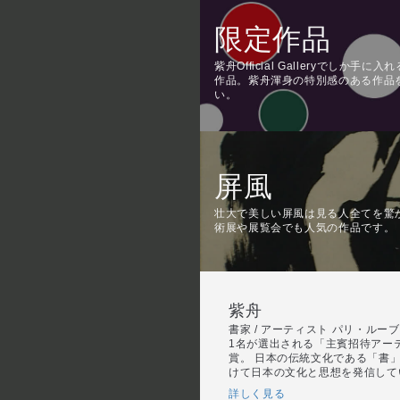
限定作品
紫舟Official Galleryでしか手
作品。紫舟渾身の特別感のある作品
い。
屏風
壮大で美しい屏風は見る人全てを驚
術展や展覧会でも人気の作品です。
紫舟
書家 / アーティスト パリ・ルー
1名が選出される「主賓招待アー
賞。 日本の伝統文化である「書
けて日本の文化と思想を発信して
詳しく見る