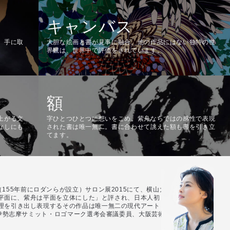
キャンバス
。手に取
大胆な絵画と書が見事に融合。他の作品にはない独特の世
界観は、世界中で評価をされています。
額
上がる文
字ひとつひとつに想いをこめ、紫舟ならではの感性で表現
なしにも
された書は唯一無二。書に合わせて誂えた額も書を引き立
てます。
術協会（155年前にロダンらが設立）サロン展2015にて、横山大観以来の世界で
体を平面に、紫舟は平面を立体にした」と評され、日本人初・金賞をダブル受
理を引き出し表現するその作品は唯一無二の現代アートとなり、世界に向
房伊勢志摩サミット・ロゴマーク選考会審議委員、大阪芸術大学教授