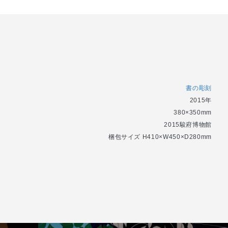
書の彫刻
2015年
380×350mm
2015駿府博物館
梱包サイズ H410×W450×D280mm