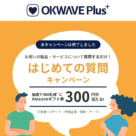
本キャンペーンは終了しました
お使いの製品・サービスについて
質問するだけ！
はじめての質問
キャンペーン
300
円分
*
抽選で480名様
に
Amazonギフト券
当たる!
* 20名様×24サイト（参加企業・団体・テーマ）