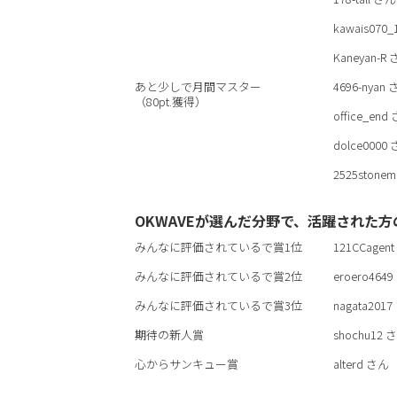
kawais070_
Kaneyan-R
あと少しで月間マスター
4696-nyan
（80pt.獲得）
office_end
dolce0000
2525stonem
OKWAVEが選んだ分野で、活躍された方
みんなに評価されているで賞1位
121CCagent
みんなに評価されているで賞2位
eroero4649
みんなに評価されているで賞3位
nagata2017
期待の新人賞
shochu12
さ
心からサンキュー賞
alterd
さん