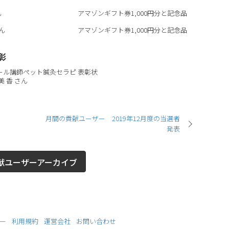
ん
アマゾンギフト券1,000円分と記念品
ん
アマゾンギフト券1,000円分と記念品
彰
ール講師
ぺット鍼灸セラピ
表彰状
美 香
さん
月間の貢献ユーザー 2019年12月度の当選者
発表
献ユーザーアーカイブ
ー
利用規約
運営会社
お問い合わせ