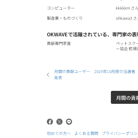
コンピューター
kkkkkm
さ
製造業・ものづくり
ohkawa3
さ
OKWAVEで活躍されている、専門家の表
貢献専門家賞
ペットスク
ー協会 蛇場
月間の貢献ユーザー 2019年10月度の当選者
発表
月間の貢
初めての方へ
よくある質問
プライバシーポリシ