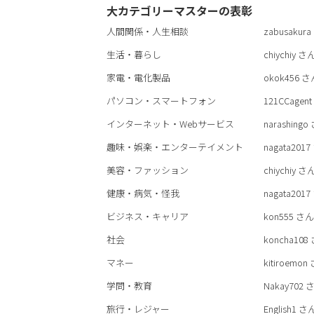
大カテゴリーマスターの表彰
人間関係・人生相談
zabusakura
生活・暮らし
chiychiy
さ
家電・電化製品
okok456
さ
パソコン・スマートフォン
121CCagent
インターネット・Webサービス
narashingo
趣味・娯楽・エンターテイメント
nagata2017
美容・ファッション
chiychiy
さ
健康・病気・怪我
nagata2017
ビジネス・キャリア
kon555
さん
社会
koncha108
マネー
kitiroemon
学問・教育
Nakay702
さ
旅行・レジャー
English1
さ