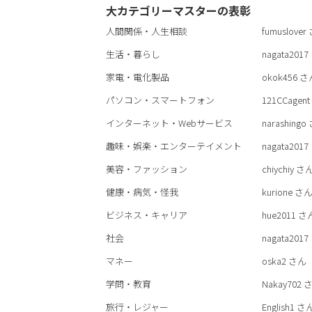
大カテゴリーマスターの表彰
人間関係・人生相談
fumuslover
生活・暮らし
nagata2017
家電・電化製品
okok456
さ
パソコン・スマートフォン
121CCagent
インターネット・Webサービス
narashingo
趣味・娯楽・エンターテイメント
nagata2017
美容・ファッション
chiychiy
さ
健康・病気・怪我
kurione
さ
ビジネス・キャリア
hue2011
さ
社会
nagata2017
マネー
oska2
さん
学問・教育
Nakay702
さ
旅行・レジャー
English1
さ