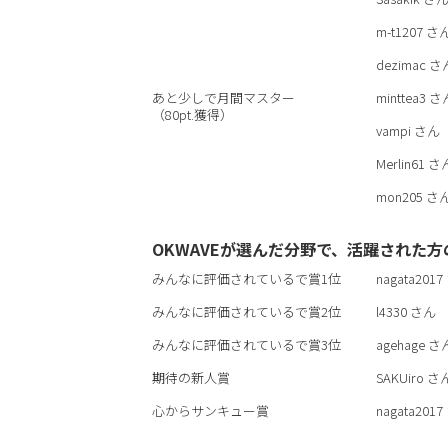
m-t1207
さ
dezimac
さ
あと少しで月間マスター
minttea3
さ
（80pt.獲得）
vampi
さん
Merlin61
さ
mon205
さ
OKWAVEが選んだ分野で、活躍された方
みんなに評価されているで賞1位
nagata2017
みんなに評価されているで賞2位
l4330
さん
みんなに評価されているで賞3位
agehage
さ
期待の新人賞
SAKUiro
さ
心からサンキュー賞
nagata2017