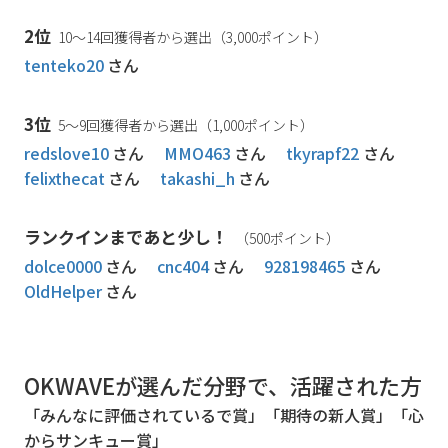
2位
10～14回獲得者から選出（3,000ポイント）
tenteko20
さん
3位
5～9回獲得者から選出（1,000ポイント）
redslove10
さん
MMO463
さん
tkyrapf22
さん
felixthecat
さん
takashi_h
さん
ランクインまであと少し！
（500ポイント）
dolce0000
さん
cnc404
さん
928198465
さん
OldHelper
さん
OKWAVEが選んだ分野で、活躍された方
「みんなに評価されているで賞」「期待の新人賞」「心
からサンキュー賞」