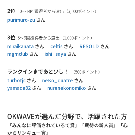
2位
10～14回獲得者から選出（3,000ポイント）
purimuro-zu
さん
3位
5～9回獲得者から選出（1,000ポイント）
miraikanata
さん
celtis
さん
RESOLD
さん
mgmclub
さん
ishi_saya
さん
ランクインまであと少し！
（500ポイント）
turbotjc
さん
neKo_quatre
さん
yamada82
さん
nurenekonomiko
さん
OKWAVEが選んだ分野で、活躍された方
「みんなに評価されているで賞」「期待の新人賞」「心
からサンキュー賞」