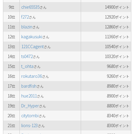
9
chie65535
14900
位
さん
ポイント
10
f272
12920
位
さん
ポイント
11
blazin
12860
位
さん
ポイント
12
kagakusuki
11360
位
さん
ポイント
13
121CCagent
10540
位
さん
ポイント
14
ts0472
10320
位
さん
ポイント
15
t_ohta
9680
位
さん
ポイント
16
rokutaro36
9260
位
さん
ポイント
17
bardfish
8980
位
さん
ポイント
18
hue2011
8900
位
さん
ポイント
19
Dr_Hyper
8800
位
さん
ポイント
20
citytombi
8340
位
さん
ポイント
21
lions-123
8300
位
さん
ポイント