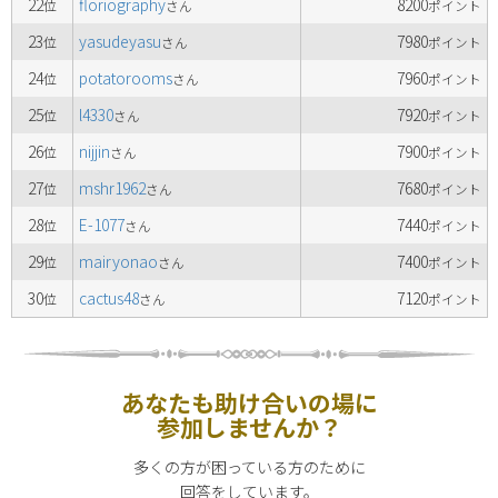
22
floriography
8200
位
さん
ポイント
23
yasudeyasu
7980
位
さん
ポイント
24
potatorooms
7960
位
さん
ポイント
25
l4330
7920
位
さん
ポイント
26
nijjin
7900
位
さん
ポイント
27
mshr1962
7680
位
さん
ポイント
28
E-1077
7440
位
さん
ポイント
29
mairyonao
7400
位
さん
ポイント
30
cactus48
7120
位
さん
ポイント
あなたも助け合いの場に
参加しませんか？
多くの方が困っている方のために
回答をしています。