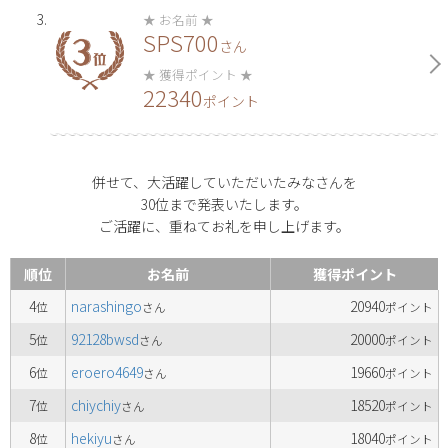
SPS700
さん
22340
ポイント
併せて、大活躍していただいたみなさんを
30位まで発表いたします。
ご活躍に、重ねてお礼を申し上げます。
順位
お名前
獲得ポイント
4
narashingo
20940
位
さん
ポイント
5
92128bwsd
20000
位
さん
ポイント
6
eroero4649
19660
位
さん
ポイント
7
chiychiy
18520
位
さん
ポイント
8
hekiyu
18040
位
さん
ポイント